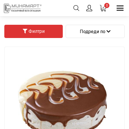
0
Филтри
Подреди по