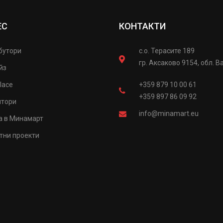
ЕС
КОНТАКТИ
бутори
с.о. Терасите 189
гр. Аксаково 9154, обл. В
йз
lace
+359 879 10 00 61
+359 897 86 09 92
итори
info@minamart.eu
а в Минамарт
тни проекти