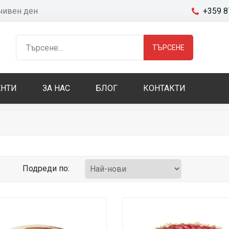
очивен ден
+359 8
ТЪРСЕНЕ
НТИ
ЗА НАС
БЛОГ
КОНТАКТИ
Подреди по: