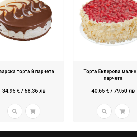
варска торта 8 парчета
Торта Еклерова малин
парчета
34.95 € / 68.36 лв
40.65 € / 79.50 лв