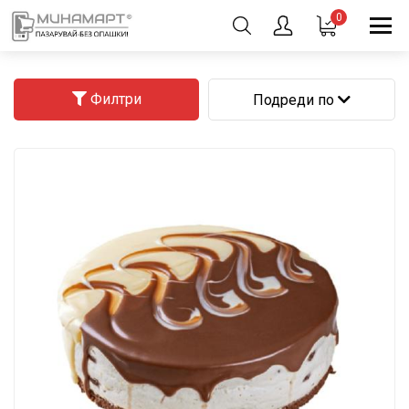
0
Филтри
Подреди по