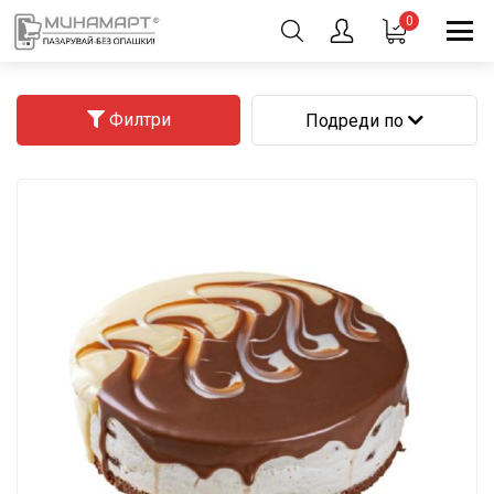
0
Филтри
Подреди по