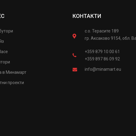
ЕС
КОНТАКТИ
бутори
с.о. Терасите 189
гр. Аксаково 9154, обл. В
йз
lace
+359 879 10 00 61
+359 897 86 09 92
итори
info@minamart.eu
а в Минамарт
тни проекти