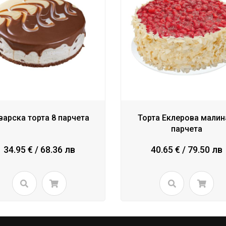
варска торта 8 парчета
Торта Еклерова малин
парчета
34.95 € / 68.36 лв
40.65 € / 79.50 лв