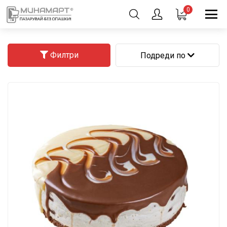
0
Филтри
Подреди по