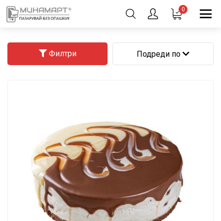
0
Филтри
Подреди по