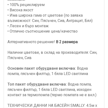
• 100% рециклируем
• Висока якост
• Има широка гама от цветове (по заявка
възможност: Син, Пясъчен, Сив, Антрацит, Бял)
• Лесен и бърз монтаж
• Отлично съотношение цена/качество
Алтернативното решение!
В 2 размера
.
Налични цветове, в склад на производителя: Син,
Пясъчен, Сив
Основен пакет обурудване включва:
Водна
помпа, пясъчен филтър, 1 бяла LED светлина
Топ пакет обурудване включва:
Водна помпа,
пясъчен филтър, 1 бяла LED светлина, изходен
контакт за термопомпа (термо помпата не е вкл.)
ТЕХНИЧЕСКИ ДАННИ НА БАСЕЙН SMALLY: 4.5м х