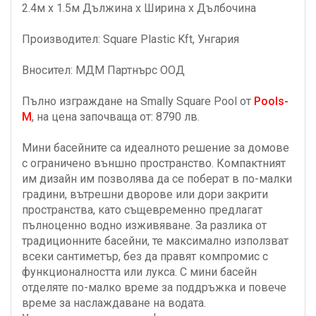
2.4м х 1.5м Дължина х Ширина х Дълбочина
Производител: Square Plastic Kft, Унгария
Вносител: МДМ Партнърс ООД
Пълно изграждане на Smally Square Pool от
Pools-
M
, на цена започваща от: 8790 лв.
Мини басейните са идеалното решение за домове
с ограничено външно пространство. Компактният
им дизайн им позволява да се поберат в по-малки
градини, вътрешни дворове или дори закрити
пространства, като същевременно предлагат
пълноценно водно изживяване. За разлика от
традиционните басейни, те максимално използват
всеки сантиметър, без да правят компромис с
функционалността или лукса. С мини басейн
отделяте по-малко време за поддръжка и повече
време за наслаждаване на водата.