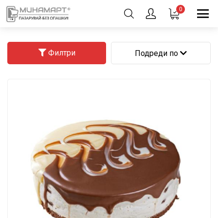
0
Филтри
Подреди по