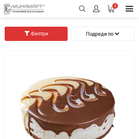
0
Филтри
Подреди по