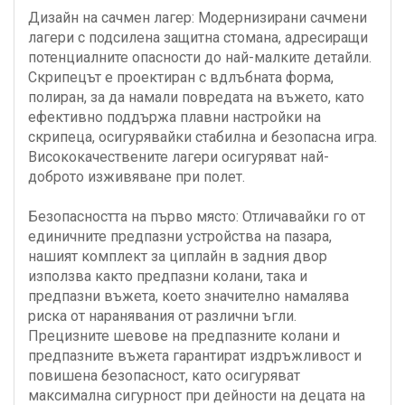
Дизайн на сачмен лагер: Модернизирани сачмени
лагери с подсилена защитна стомана, адресиращи
потенциалните опасности до най-малките детайли.
Скрипецът е проектиран с вдлъбната форма,
полиран, за да намали повредата на въжето, като
ефективно поддържа плавни настройки на
скрипеца, осигурявайки стабилна и безопасна игра.
Висококачествените лагери осигуряват най-
доброто изживяване при полет.
Безопасността на първо място: Отличавайки го от
единичните предпазни устройства на пазара,
нашият комплект за циплайн в задния двор
използва както предпазни колани, така и
предпазни въжета, което значително намалява
риска от наранявания от различни ъгли.
Прецизните шевове на предпазните колани и
предпазните въжета гарантират издръжливост и
повишена безопасност, като осигуряват
максимална сигурност при дейности на децата на