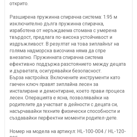
открито.
Разширена пружинна спирачна система: 1.95 м
изключително дълга пружинна спирачка,
изработена от неръждаема стомана с умерена
твърдост, предлага по-висока устойчивост и
издръжливост. В резултат на това зиплайнът на
голяма надморска височина няма да спре
внезапно. Пружинната спирачна система
ефективно поддържа разстоянието между децата
и дърветата, осигурявайки безопасност.
Бърза настройка: Включените инструменти като
гаечен ключ правят зиплайна лесен за
инсталиране и демонтиране, което прави процеса
лесен. Операцията е ясна, позволявайки на
родителите да участват в дейности с децата си,
насърчавайки техните физически способности и
създавайки перфектни моменти родител-дете.
Номер на модела на артикул: HL-100-004 / HL-120-