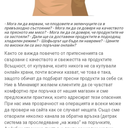
- Мога ли да вярвам, че плодовете и зеленчуците са в
превъзходно състояние?
- Мога ли да се доверя на качеството
на прясното им месо?
- Мога ли да се доверя, че продуктите не
са застояли?
- Дали ще са доставени продуктите в подходящ
хладилен режим?
- Шофьорът ще бъде ли навреме?
- Цените
по високи ли са ако поръчам онлайн?
Както се вижда повечето от притесненията са
свързани с качеството и свежестта на продуктите.
Всъщност, от купувачи, които никога не са купували
онлайн храни, почти всички казват, че това е така,
защото обичат да подбират пресни продукти за себе си.
Ние в Минамарт желаем клиентите да се чувстват
комфортно при поръчка от нашия магазин и сме
предложили практики, които адресират тези опасения.
При нас има прозрачност на операцията и всеки може
да провери на сайта как се случват нещата. Също сме
отворили няколко канала за обратна връзка (детрак
система за проследяване „на живо“ на поръчките,