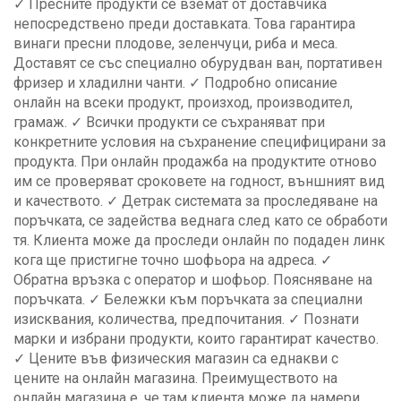
✓ Пресните продукти се вземат от доставчика
непосредствено преди доставката. Това гарантира
винаги пресни плодове, зеленчуци, риба и меса.
Доставят се със специално обурудван ван, портативен
фризер и хладилни чанти. ✓ Подробно описание
онлайн на всеки продукт, произход, производител,
грамаж. ✓ Всички продукти се съхраняват при
конкретните условия на съхранение специфицирани за
продукта. При онлайн продажба на продуктите отново
им се проверяват сроковете на годност, външният вид
и качеството. ✓ Детрак системата за проследяване на
поръчката, се задейства веднага след като се обработи
тя. Клиента може да проследи онлайн по подаден линк
кога ще пристигне точно шофьора на адреса. ✓
Обратна връзка с оператор и шофьор. Поясняване на
поръчката. ✓ Бележки към поръчката за специални
изисквания, количества, предпочитания. ✓ Познати
марки и избрани продукти, които гарантират качество.
✓ Цените във физическия магазин са еднакви с
цените на онлайн магазина. Преимуществото на
онлайн магазина е, че там клиента може да намери