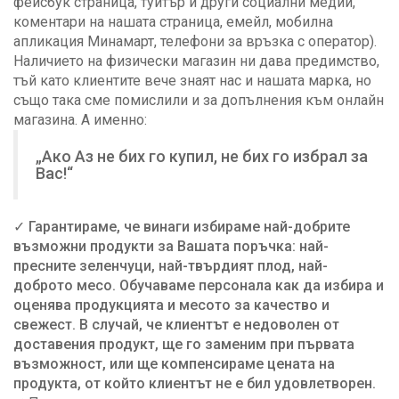
фейсбук страница, туитър и други социални медии,
коментари на нашата страница, емейл, мобилна
апликация Минамарт, телефони за връзка с оператор).
Наличието на физически магазин ни дава предимство,
тъй като клиентите вече знаят нас и нашата марка, но
също така сме помислили и за допълнения към онлайн
магазина. А именно:
„Ако Аз не бих го купил, не бих го избрал за
Вас!“
✓
Гарантираме, че винаги избираме най-добрите
възможни продукти за Вашата поръчка: най-
пресните зеленчуци, най-твърдият плод, най-
доброто месо. Обучаваме персонала как да избира и
оценява продукцията и месото за качество и
свежест. В случай, че клиентът е недоволен от
доставения продукт, ще го заменим при първата
възможност, или ще компенсираме цената на
продукта, от който клиентът не е бил удовлетворен.