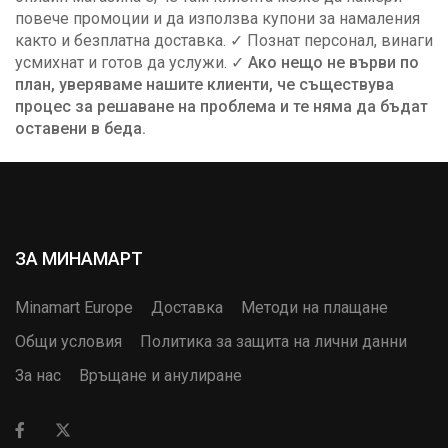
повече промоции и да използва купони за намаления
както и безплатна доставка. ✓ Познат персонал, винаги
усмихнат и готов да услужи. ✓
Ако нещо не върви по
план, уверяваме нашите клиенти, че съществува
процес за решаване на проблема и те няма да бъдат
оставени в беда.
ЗА МИНАМАРТ
Minamart Europe
Доставка
Методи на плащане
Общи условия
Политика за защита на лични данни
За нас
Връщане и анулиране