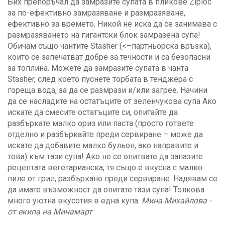
Бих препоръчал да замразите супата в пликове Ziploc
за по-ефективно замразяване и размразяване,
ефективно за времето. Никой не иска да се занимава с
размразяването на гигантски блок замразена супа!
Обичам също чантите Stasher (<–партньорска връзка),
които се запечатват добре за течности и са безопасни
за топлина. Можете да замразите супата в чанта
Stasher, след което пуснете торбата в тенджера с
гореща вода, за да се размрази и/или загрее. Начини
да се насладите на остатъците от зеленчукова супа Ако
искате да смесите остатъците си, опитайте да
разбъркате малко ориз или паста (просто гответе
отделно и разбъркайте преди сервиране – може да
искате да добавите малко бульон, ако направите и
това) към тази супа! Ако не се опитвате да запазите
рецептата вегетарианска, тя също е вкусна с малко
пиле от грил, разбъркано преди сервиране. Надявам се
да имате възможност да опитате тази супа! Толкова
много уютна вкусотия в една купа.
Мина Михайлова -
от екипа на Минамарт