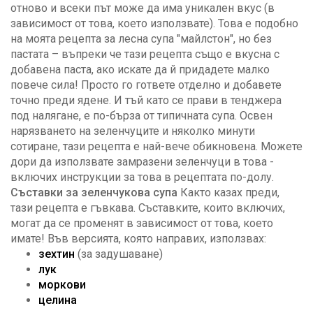
отново и всеки път може да има уникален вкус (в
зависимост от това, което използвате). Това е подобно
на моята рецепта за лесна супа "майлстон", но без
пастата – въпреки че тази рецепта също е вкусна с
добавена паста, ако искате да й придадете малко
повече сила! Просто го гответе отделно и добавете
точно преди ядене. И тъй като се прави в тенджера
под налягане, е по-бърза от типичната супа. Освен
нарязването на зеленчуците и няколко минути
сотиране, тази рецепта е най-вече обикновена. Можете
дори да използвате замразени зеленчуци в това -
включих инструкции за това в рецептата по-долу.
Съставки за зеленчукова супа
Както казах преди,
тази рецепта е гъвкава. Съставките, които включих,
могат да се променят в зависимост от това, което
имате! Във версията, която направих, използвах:
зехтин
(за задушаване)
лук
моркови
целина