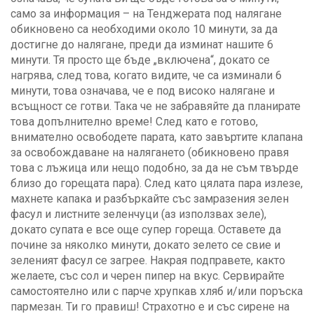
само за информация – на Тенджератa под налягане
обикновено са необходими около 10 минути, за да
достигне до налягане, преди да изминат нашите 6
минути. Тя просто ще бъде „включена“, докато се
нагрява, след това, когато видите, че са изминали 6
минути, това означава, че е под високо налягане и
всъщност се готви. Така че не забравяйте да планирате
това допълнително време! След като е готово,
внимателно освободете парата, като завъртите клапана
за освобождаване на налягането (обикновено правя
това с лъжица или нещо подобно, за да не съм твърде
близо до горещата пара). След като цялата пара излезе,
махнете капака и разбъркайте със замразения зелен
фасул и листните зеленчуци (аз използвах зеле),
докато супата е все още супер гореща. Оставете да
почине за няколко минути, докато зелето се свие и
зеленият фасул се загрее. Накрая подправете, както
желаете, със сол и черен пипер на вкус. Сервирайте
самостоятелно или с парче хрупкав хляб и/или поръска
пармезан. Ти го правиш! Страхотно е и със сирене на