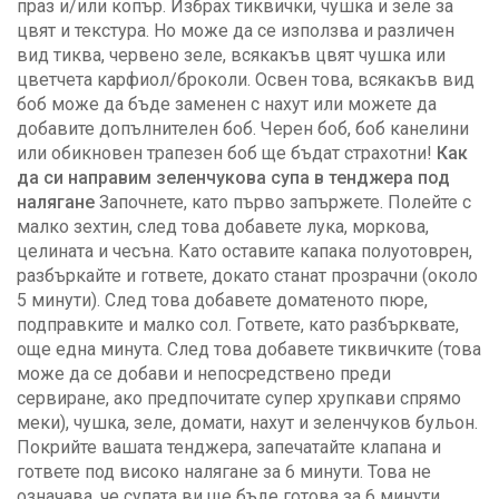
праз и/или копър. Избрах тиквички, чушка и зеле за
цвят и текстура. Но може да се използва и различен
вид тиква, червено зеле, всякакъв цвят чушка или
цветчета карфиол/броколи. Освен това, всякакъв вид
боб може да бъде заменен с нахут или можете да
добавите допълнителен боб. Черен боб, боб канелини
или обикновен трапезен боб ще бъдат страхотни!
Как
да си направим зеленчукова супа в тенджера под
налягане
Започнете, като първо запържете. Полейте с
малко зехтин, след това добавете лука, моркова,
целината и чесъна. Като оставите капака полуотоврен,
разбъркайте и гответе, докато станат прозрачни (около
5 минути). След това добавете доматеното пюре,
подправките и малко сол. Гответе, като разбърквате,
още една минута. След това добавете тиквичките (това
може да се добави и непосредствено преди
сервиране, ако предпочитате супер хрупкави спрямо
меки), чушка, зеле, домати, нахут и зеленчуков бульон.
Покрийте вашата тенджера, запечатайте клапана и
гответе под високо налягане за 6 минути. Това не
означава, че супата ви ще бъде готова за 6 минути,