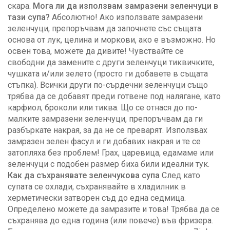
скара.
Мога ли да използвам замразени зеленчуци в
тази супа?
Абсолютно! Ако използвате замразени
зеленчуци, препоръчвам да започнете със същата
основа от лук, целина и моркови, ако е възможно. Но
освен това, можете да дивите! Чувствайте се
свободни да замените с други зеленчуци тиквичките,
чушката и/или зелето (просто ги добавете в същата
стъпка). Всички други по-сърдечни зеленчуци също
трябва да се добавят преди готвене под налягане, като
карфиол, броколи или тиква. Що се отнася до по-
малките замразени зеленчуци, препоръчвам да ги
разбъркате накрая, за да не се преварят. Използвах
замразен зелен фасул и ги добавих накрая и те се
затопляха без проблем! Грах, царевица, едамаме или
зеленчуци с подобен размер биха били идеални тук.
Как да съхранявате зеленчукова супа
След като
супата се охлади, съхранявайте в хладилник в
херметически затворен съд до една седмица.
Определено можете да замразите и това! Трябва да се
съхранява до една година (или повече) във фризера.