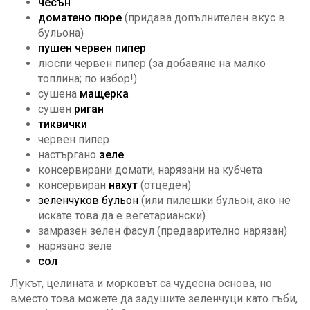
чесън
доматено пюре
(придава допълнителен вкус в
бульона)
пушен червен пипер
люспи червен пипер (за добавяне на малко
топлина; по избор!)
сушена
мащерка
сушен
риган
тиквички
червен пипер
настъргано
зеле
консервирани домати, нарязани на кубчета
консервиран
нахут
(отцеден)
зеленчуков бульон
(или пилешки бульон, ако не
искате това да е вегетариански)
замразен зелен фасул (предварително нарязан)
нарязано зеле
сол
Лукът, целината и морковът са чудесна основа, но
вместо това можете да задушите зеленчуци като гъби,