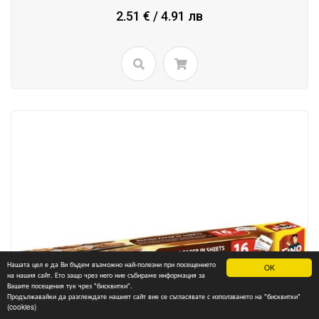
2.51 € / 4.91 лв
Нашата цел е да Ви бъдем възможно най-полезни при посещението
OK
на нашия сайт. Ето защо чрез него ние събираме информация за
Вашите посещения тук чрез "бисквитки".
Продължавайки да разглеждате нашият сайт вие се съгласявате с използването на "бисквитки"
(cookies)