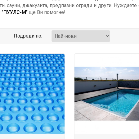
ти, сауни, джакузита, предпазни огради и други. Нуждаете
:
"
ПУУЛС-М
"
ще Ви помогне!
Подреди по: