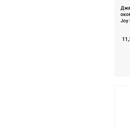
Джа
око
Joy 
11,