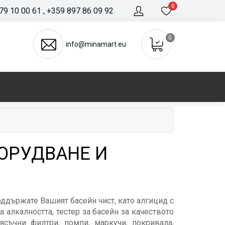
0
79 10 00 61
, +359 897 86 09 92
0
info@minamart.eu
БОРУДВАНЕ И
оддържате Вашият басейн чист, като алгицид с
 алкалността, тестер за басейн за качеството
ясъчни филтри, помпи, маркучи, покривала,