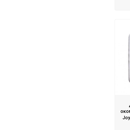
око
Joy