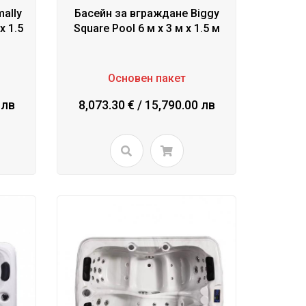
ally
Басейн за вграждане Biggy
х 1.5
Square Pool 6 м х 3 м х 1.5 м
Основен пакет
 лв
8,073.30 € / 15,790.00 лв