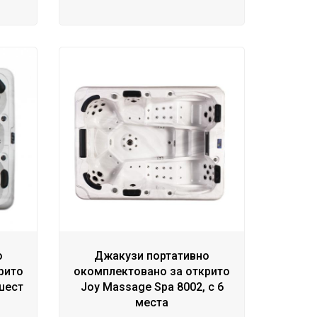
о
Джакузи портативно
рито
окомплектовано за открито
 шест
Joy Massage Spa 8002, с 6
места