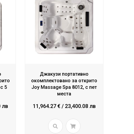
о
Джакузи портативно
рито
окомплектовано за открито
с 5
Joy Massage Spa 8012, с пет
места
0 лв
11,964.27 € / 23,400.08 лв