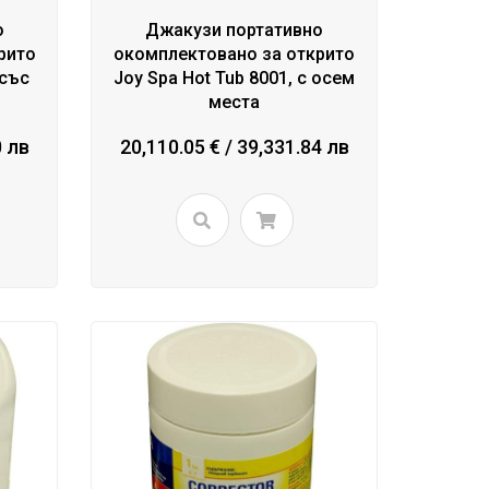
о
Джакузи портативно
рито
окомплектовано за открито
 със
Joy Spa Hot Tub 8001, с осем
места
0 лв
20,110.05 € / 39,331.84 лв