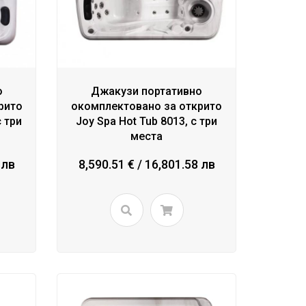
о
Джакузи портативно
рито
окомплектовано за открито
 три
Joy Spa Hot Tub 8013, с три
места
 лв
8,590.51 € / 16,801.58 лв