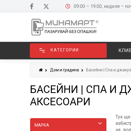
09:00 – 19:00, неделя – п
КАТЕГОРИИ
КЛИЕ
Дом и градина
Басейни | Спа и джакуз
БАСЕЙНИ | СПА И Д
АКСЕСОАРИ
Тук ще
избист
МАРКA
на вод