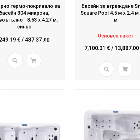
рно термо-покривало за
Басейн за вграждане Sm
басейн 304 микрона,
Square Pool 4.5 м х 2.4 м 
воъгълно - 8.53 x 4.27 м,
м
синьо
Основен пакет
249.19 € / 487.37 лв
7,100.31 € / 13,887.00