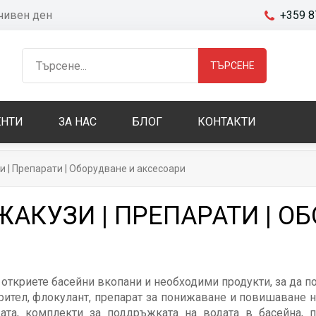
очивен ден
+359 8
ТЪРСЕНЕ
НТИ
ЗА НАС
БЛОГ
КОНТАКТИ
и | Препарати | Оборудване и аксесоари
ЖАКУЗИ | ПРЕПАРАТИ | О
 откриете басейни вкопани и необходими продукти, за да п
рител, флокулант, препарат за понижаване и повишаване на
ата, комплекти за поддръжката на водата в басейна, п