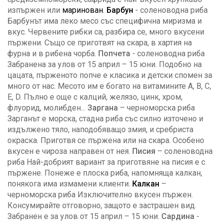
изпържен или
маринован
.
Барбун
- соленоводна риба
Барбунът има леко месо със специфична миризма и
вкус. Червените рибки са, разбира се, много вкусени
пържени. Също се приготвят на скара, в хартия на
фурна и в рибена чорба.
Попчета
- соленоводна риба
Забранена за улов от 15 април – 15 юни. Подобно на
цацата, пърженото попче е класика и детски спомен за
много от нас. Месото им е богато на витамините А, В, С,
Е, D. Пълно е още с калций, желязо, цинк, хром,
флуорид, молибден...
Заргана
– черноморска риба
Зарганът е морска, стадна риба със силно източено и
издължено тяло, наподобяващо змия, и сребриста
окраска. Приготвя се пържена или на скара. Особено
вкусен е чироза направен от нея.
Писия
– соленоводна
риба Най-добрият вариант за приготвяне на писия е с
пържене. Понеже е плоска риба, напомняща калкан,
понякога има измамени клиенти.
Калкан
–
черноморска риба Изключително вкусен пържен.
Консумирайте отговорно, защото е застрашен вид.
Забранен е за улов от 15 април – 15 юни.
Сардина
-