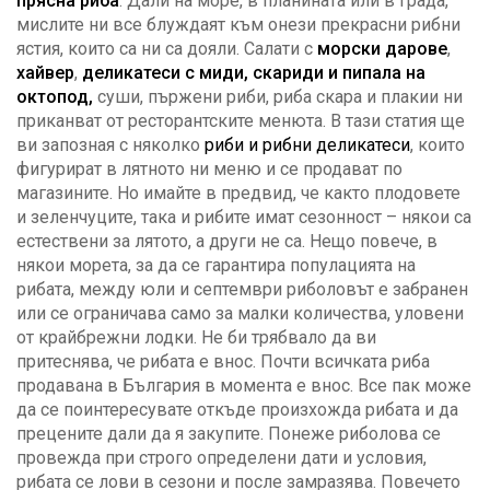
прясна риба
. Дали на море, в планината или в града,
мислите ни все блуждаят към онези прекрасни рибни
ястия, които са ни са дояли. Салати с
морски дарове
,
хайвер
,
деликатеси с миди, скариди и пипала на
октопод,
суши, пържени риби, риба скара и плакии ни
приканват от ресторантските менюта. В тази статия ще
ви запозная с няколко
риби и рибни деликатеси
, които
фигурират в лятното ни меню и се продават по
магазините. Но имайте в предвид, че както плодовете
и зеленчуците, така и рибите имат сезонност – някои са
естествени за лятото, а други не са. Нещо повече, в
някои морета, за да се гарантира популацията на
рибата, между юли и септември риболовът е забранен
или се ограничава само за малки количества, уловени
от крайбрежни лодки. Не би трябвало да ви
притеснява, че рибата е внос. Почти всичката риба
продавана в България в момента е внос. Все пак може
да се поинтересувате откъде произхожда рибата и да
прецените дали да я закупите. Понеже риболова се
провежда при строго определени дати и условия,
рибата се лови в сезони и после замразява. Повечето