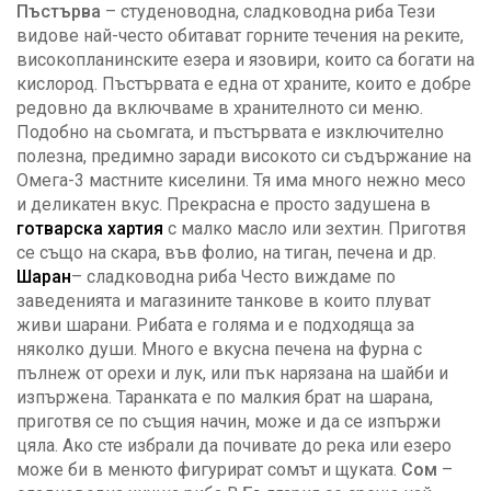
Пъстърва
– студеноводна, сладководна риба Тези
видове най-често обитават горните течения на реките,
високопланинските езера и язовири, които са богати на
кислород. Пъстървата е една от храните, които е добре
редовно да включваме в хранителното си меню.
Подобно на сьомгата, и пъстървата е изключително
полезна, предимно заради високото си съдържание на
Омега-3 мастните киселини. Тя има много нежно месо
и деликатен вкус. Прекрасна е просто задушена в
готварска хартия
с малко масло или зехтин. Приготвя
се също на скара, във фолио, на тиган, печена и др.
Шаран
– сладководна риба Често виждаме по
заведенията и магазините танкове в които плуват
живи шарани. Рибата е голяма и е подходяща за
няколко души. Много е вкусна печена на фурна с
пълнеж от орехи и лук, или пък нарязана на шайби и
изпържена. Таранката е по малкия брат на шарана,
приготвя се по същия начин, може и да се изпържи
цяла. Ако сте избрали да почивате до река или езеро
може би в менюто фигурират сомът и щуката.
Сом
–