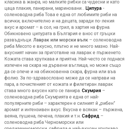
класика в жанра, но малките рибки са чудесни и като
цаца плакия, панирани, мариновани…
Ципура
-
соленоводна риба Това е една от любимите риби на
всички, включително и на децата, заради по-лекия
вкус и аромат – в сол, на грил, в хартия на фурна.
Обикновено ципурата в България е внос от гръцки
развъднъци.
Лаврак или морски вълк
– соленоводна
риба Месото е вкусно, плътно и не много мазно. Най-
вкусният начин за приготвяне на лаврак е пърженето.
Кожата става хрупкава и приятна. Най-често се поднася
изпечен на скара на дървени въглища, но може също
да се опече и на обикновенна скара, фурна или във
фолио. За по-здравословно може да се направи на
пара, а почистеният от кожата и филетиран лаврак
става много вкусен като се панира.
Скумрия
–
соленоводна риба Скумрията е една от най-
популярните риби – характерен е силният й „рибен”
аромат и интензивен вкус. Вкусна е всякак – пържена,
веяна, пушена, печена, плакия и т.н.
Сафрид
–
соленоводна риба Черноморски или
средиземноморски, сафрида е най-вкусен хрупкаво