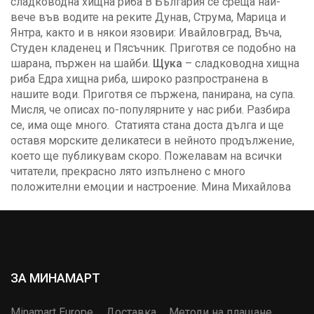
сладководна хищна риба В България се среща най-
вече във водите на реките Дунав, Струма, Марица и
Янтра, както и в някои язовири: Ивайловград, Въча,
Студен кладенец и Пясъчник. Приготвя се подобно на
шарана, пържен на шайби.
Щука
– сладководна хищна
риба Едра хищна риба, широко разпространена в
нашите води. Приготвя се пържена, панирана, на супа.
Мисля, че описах по-популярните у нас риби. Разбира
се, има още много. Статията стана доста дълга и ще
оставя морските деликатеси в нейното продължение,
което ще публикувам скоро. Пожелавам на всички
читатели, прекрасно лято изпълнено с много
положителни емоции и настроение. Мина Михайлова
ЗА МИНАМАРТ
Minamart Europe
Доставка
Методи на плащане