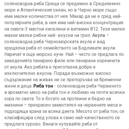
соленоводна риба Среща се предимно в Средиземно
море и Атлантическия океан, но в Черно море също
има малки количества от нея. Макар да не е сред най-
популярните риби, в нея има най-висока концентрация
на омега-3 мастни киселини и витамин В12. Тези малки
мазни малки рибки най- вкусни на грил.
Акула
–
соленоводна риба Черноморската акула е вид
хрущялна риба от семейството на Бодливите акули.
Наричат я още морско куче. Най – често се предлага по
заведенията панирано филе или панирани коремчета
от акула. Ако рибата е приготвена добре е
изключително вкусна. Поради възможно високо
съдържание на живак не се препоръчва за бременни
жени и деца.
Риба тон
- соленоводна риба Червеното
и ароматно месо на риба тон е любимо на почти всички
хора по света. То е богато на протеини и бедно на
мазнини – прекрасен заместител на червените меса и
подходяща храна за всяка диета. Месото от риба тон, се
класифицира след улова и само най-качественото се
предлага сурово. Винаги купувайте риба от