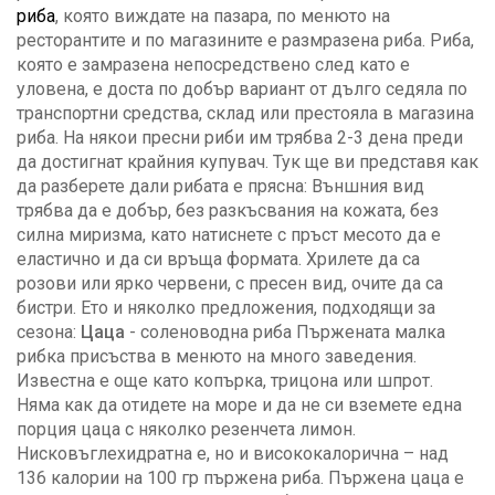
риба
, която виждате на пазара, по менюто на
ресторантите и по магазините е размразена риба. Риба,
която е замразена непосредствено след като е
уловена, е доста по добър вариант от дълго седяла по
транспортни средства, склад или престояла в магазина
риба. На някои пресни риби им трябва 2-3 дена преди
да достигнат крайния купувач. Тук ще ви представя как
да разберете дали рибата е прясна: Външния вид
трябва да е добър, без разкъсвания на кожата, без
силна миризма, като натиснете с пръст месото да е
еластично и да си връща формата. Хрилете да са
розови или ярко червени, с пресен вид, очите да са
бистри. Ето и няколко предложения, подходящи за
сезона:
Цаца
- соленоводна риба Пържената малка
рибка присъства в менюто на много заведения.
Известна е още като копърка, трицона или шпрот.
Няма как да отидете на море и да не си вземете една
порция цаца с няколко резенчета лимон.
Нисковъглехидратна е, но и висококалорична – над
136 калории на 100 гр пържена риба. Пържена цаца е