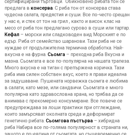
сертифицирани търговци. Обикновено рибата тон се
предлага в
консерва
. С риба тон от консерва става
чудесна салата, предястия и суши. Все по-често срещан
у нас е, и стек от тон на грил , както и висок клас на
месо от риба тон предлагано сурово в суши или тартар.
Кефал
– морски или сладководен вид Морският е по
едър. Риба от семейство шаранови. Тази риба не се
нуждае от продължителна термична обработка. Най-
вкусна е на фурна.
Сьомга
– преходна риба Вкусна и
мазна. Сьомгата е все по-популярна на нашата трапеза.
Много вкусна е на тиган с препържена коричка. Тази
риба има силен собствен вкус, което я прави идеална
за задушаване. Пушената норвежка сьомга е любима
в салати, като мезе, или сандвичи. Сьомгата е много
популярна като здравословна храна, но трябва да се
внимава с прекомерно консумиране. Все повече се
предупреждава за лоши практики при отглеждане,
които замърсяват околната среда и деформират
генетично рибата.
Сьомгова пъстърва
– хибридна
риба Набира все по-голяма популярност в страната ни,
защото е по-евтина от сьомгата, но същевременно се