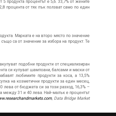
 от 5 продукта процентът е 5,6. 33,7% от жените
12,8 процента от тях пък ползват само по един
одукта. Марката е на второ място по значение
 също са от значение за избора на продукт. Те
 закупуват подобни продукти от специализиран
цента си купуват шампоани, балсами и маски от
набавят любимите продукти за коса, а 13,5%
купка на козметични продукти за един месец,
30 лева от бюджета си за този разход, 16,3% –
ика между 31 и 40 лева. Най-малък е процентът
www.researchandmarkets.com
, Data Bridge Market