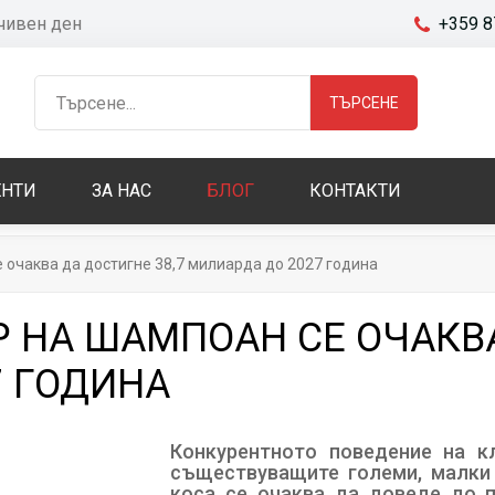
очивен ден
+359 8
ТЪРСЕНЕ
НТИ
ЗА НАС
БЛОГ
КОНТАКТИ
 очаква да достигне 38,7 милиарда до 2027 година
 НА ШАМПОАН СЕ ОЧАКВА
7 ГОДИНА
Конкурентното поведение на к
съществуващите големи, малки
коса се очаква да доведе до 