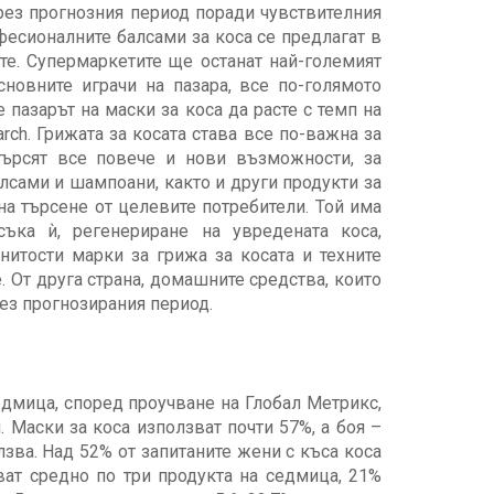
рез прогнозния период поради чувствителния
фесионалните балсами за коса се предлагат в
те. Супермаркетите ще останат най-големият
новните играчи на пазара, все по-голямото
пазарът на маски за коса да расте с темп на
arch. Грижата за косата става все по-важна за
 търсят все повече и нови възможности, за
алсами и шампоани, както и други продукти за
на търсене от целевите потребители. Той има
ъка ѝ, регенериране на увредената коса,
нитости марки за грижа за косата и техните
 От друга страна, домашните средства, които
рез прогнозирания период.
едмица, според проучване на Глобал Метрикс,
 Маски за коса използват почти 57%, а боя –
зва. Над 52% от запитаните жени с къса коса
зват средно по три продукта на седмица, 21%