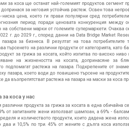
ами за коса ще останат най-големият продуктов сегмент п
о допринася за неговия устойчив растеж. Освен това непро
о-ниска цена, което ги прави популярни сред потребители
огнозния период поради ценовата конкуренция между ос
 на собствени марки от големите супермаркети. Очаква се 
22 г. до 2029 г., според данни на Data Bridge Market Rese
 пазара за бизнеса. В резултат на това потребителите
ва търсенето на различни продукти от категорията, като б
родукт за грижа за косата, който изпитва по-високо ниво 
ване на жизнеността на косата, допринасяне за бляс
о подпомагат растежа на пазара. Подкрепените от знаме
у пазара, което води до повишено търсене на продуктите.
же да възпрепятстват растежа на пазара на маски за коса п
 за коса у нас
и различни продукта за грижа за косата в една обичайна с
9% от запитаните жени използват шампоан, а 69% - балсам.
ределя и количеството продукти, които дадена жена изпол
о два и 10,5% по три. 45% от жените с дълга коса изпол