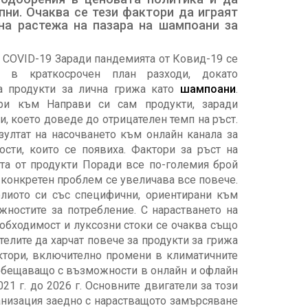
пни. Очаква се тези фактори да играят
на растежа на пазара на шампоани за
т COVID-19 Заради пандемията от Ковид-19 се
 в краткосрочен план разходи, докато
за продукти за лична грижа като
шампоани
.
ри към Направи си сам продукти, заради
и, което доведе до отрицателен темп на ръст.
зултат на насочването към онлайн канала за
сти, които се появиха. Фактори за ръст на
ата от продукти Поради все по-големия брой
м конкретен проблем се увеличава все повече.
олиото си със специфични, ориентирани към
жностите за потребление. С нарастването на
необходимост и луксозни стоки се очаква също
елите да харчат повече за продукти за грижа
актори, включително промени в климатичните
бещаващо с възможности в онлайн и офлайн
21 г. до 2026 г. Основните двигатели за този
банизация заедно с нарастващото замърсяване