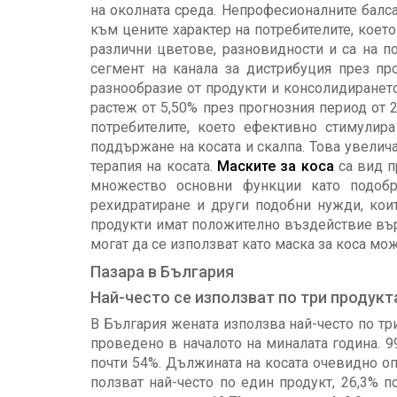
на околната среда. Непрофесионалните балс
към цените характер на потребителите, коет
различни цветове, разновидности и са на п
сегмент на канала за дистрибуция през пр
разнообразие от продукти и консолидирането
растеж от 5,50% през прогнозния период от 20
потребителите, което ефективно стимулира
поддържане на косата и скалпа. Това увелича
терапия на косата.
Маските за коса
са вид п
множество основни функции като подобря
рехидратиране и други подобни нужди, коит
продукти имат положително въздействие върх
могат да се използват като маска за коса мо
Пазара в България
Най-често се използват по три продукта
В България жената използва най-често по тр
проведено в началото на миналата година. 9
почти 54%. Дължината на косата очевидно оп
ползват най-често по един продукт, 26,3% п