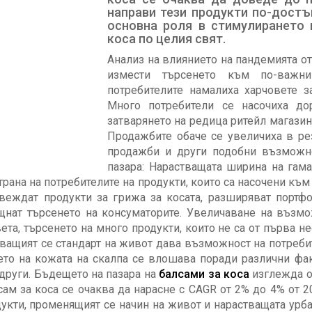
направи тези продукти по-достъ
основна роля в стимулирането 
коса по целия свят.
Анализ на влиянието на пандемията о
измести търсенето към по-важни
потребителите намалиха харчовете 
Много потребители се насочиха до
затварянето на редица ритейл магазин
Продажбите обаче се увеличиха в ре
продажби и други подобни възможно
пазара: Нарастващата ширина на гам
страна на потребителите на продукти, които са насочени къ
звеждат продукти за грижа за косата, разширяват портф
щнат търсенето на консуматорите. Увеличаване на възмо
ета, търсенето на много продукти, които не са от първа 
ващият се стандарт на живот дава възможност на потребит
вето на кожата на скалпа се влошава поради различни ф
 други. Бъдещето на пазара на
балсами за коса
изглежда о
сам за коса се очаква да нарасне с CAGR от 2% до 4% от 20
дукти, променящият се начин на живот и нарастващата ур