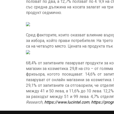
ползват по два, а 12,7% ползват по 4. 9,9 на с
със средна дължина на косата залагат на три 
продукт седмично.
Сред факторите, които оказват влияние върху
за избора, който прави потребителя. На трето
са на четвърто място. Цената на продукта пък 
68,4% от запитаните пазаруват продукти за к
магазин за козметика. 29,8 на сто – от голям
фризьора, когото посещават. 14,6% от запи
пазаруват от онлайн магазини за козметика.
29,1% от запитаните са отговорили, че отделя
между 41 и 50 лева, а 11,6% до 10 лева. 12,2
за разходът между 51 и 99 лева. 4,7% отделя
Research,
https://www.lucintel.com
,
https://prog