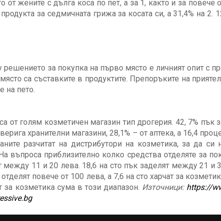
то от жените с дълга коса по пет, а за 1, както и за повече
продукта за седмичната грижа за косата си, а 31,4% на 2. 
 решението за покупка на първо място е личният опит с пр
 място са съставките в продуктите. Препоръките на приятел
е на пето.
оса от голям козметичен магазин тип дрогерия. 42, 7% пък
а верига хранителни магазини, 28,1% – от аптека, а 16,4 про
таните разчитат на дистрибутори на козметика, за да си 
 На въпроса приблизително колко средства отделяте за по
т между 11 и 20 лева. 18,6 на сто пък заделят между 21 и 
% отделят повече от 100 лева, а 7,6 на сто харчат за козмет
т за козметика сума в този диапазон.
Източници:
https://
ressive.bg