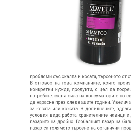
проблеми със скалпа и косата, търсенето от 
В отговор на това компаниите, които прои
конкретни нужди, продукти, с цел да посре
потребителската сила на консуматорите по св
да нарасне през следващите години. Увелича
за косата или кожата. В допълнените, здра
условия, вида работа, хранителните навици и
пазарите на дребно. Глобалният пазар на бал
пазар са голямото търсене на органични про